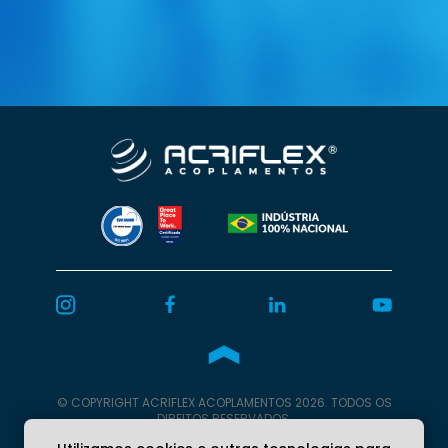
© COPYRIGHT
ACRIFLEX
ACOPLAMENTOS 2026. TODOS OS
DIREITOS RESERVADOS.
Programação
Burn Web.