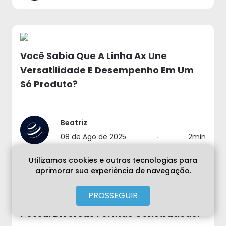
Você Sabia Que A Linha Ax Une
Versatilidade E Desempenho Em Um
Só Produto?
Beatriz
08 de Ago de 2025
∙
2min
Utilizamos cookies e outras tecnologias para
aprimorar sua experiência de navegação.
PROSSEGUIR
Você Sabia Que A Linha Ax Da Acriflex
Possui Diversas Formas Construtivas?