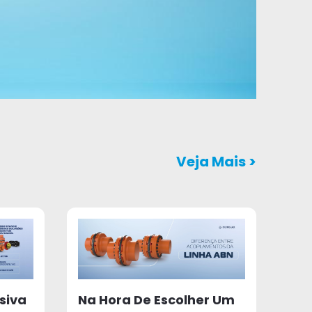
Veja Mais
>
siva
Na Hora De Escolher Um