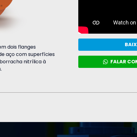
BAIX
m dois flanges
de aço com superfícies
rracha nitrílica à
FALAR CO
.