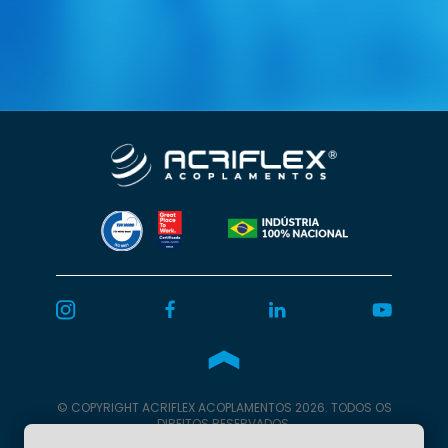
© COPYRIGHT
ACRIFLEX
ACOPLAMENTOS 2026. TODOS OS
DIREITOS RESERVADOS.
Programação
Burn Web.