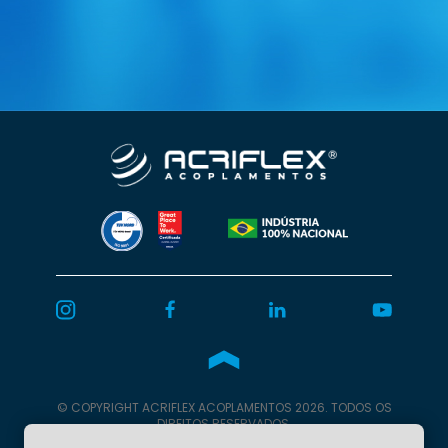
© COPYRIGHT
ACRIFLEX
ACOPLAMENTOS 2026. TODOS OS
DIREITOS RESERVADOS.
Programação
Burn Web.